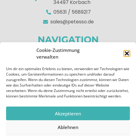
34497 Korbach
05631 / 5689217
sales@petesso.de
NAVIGATION
Cookie-Zustimmung
Home
verwalten
Über uns
Um dir ein optimales Erlebnis zu bieten, verwenden wir Technologien wie
Apps
Cookies, um Geräteinformationen zu speichern und/oder darauf
zuzugreifen. Wenn du diesen Technologien zustimmst, können wir Daten
Kontakt
wie das Surfverhalten oder eindeutige IDs auf dieser Website
verarbeiten. Wenn du deine Zustimmung nicht erteilst oder zurückziehst,
RECHTLICHES
können bestimmte Merkmale und Funktionen beeinträchtigt werden.
Impressum
Akzeptieren
Datenschutzerklärung
Ablehnen
Cookie-Richtlinie (EU)