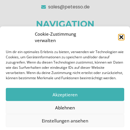
sales@petesso.de
NAVIGATION
Cookie-Zustimmung
Home
verwalten
Über uns
Um dir ein optimales Erlebnis zu bieten, verwenden wir Technologien wie
Apps
Cookies, um Geräteinformationen zu speichern und/oder darauf
zuzugreifen. Wenn du diesen Technologien zustimmst, können wir Daten
Kontakt
wie das Surfverhalten oder eindeutige IDs auf dieser Website
verarbeiten. Wenn du deine Zustimmung nicht erteilst oder zurückziehst,
RECHTLICHES
können bestimmte Merkmale und Funktionen beeinträchtigt werden.
Impressum
Akzeptieren
Datenschutzerklärung
Ablehnen
Cookie-Richtlinie (EU)
Einstellungen ansehen