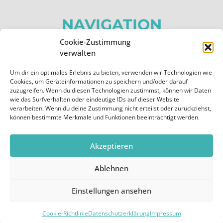
NAVIGATION
Cookie-Zustimmung
Home
verwalten
Über uns
Um dir ein optimales Erlebnis zu bieten, verwenden wir Technologien wie
Apps
Cookies, um Geräteinformationen zu speichern und/oder darauf
zuzugreifen. Wenn du diesen Technologien zustimmst, können wir Daten
Kontakt
wie das Surfverhalten oder eindeutige IDs auf dieser Website
verarbeiten. Wenn du deine Zustimmung nicht erteilst oder zurückziehst,
können bestimmte Merkmale und Funktionen beeinträchtigt werden.
RECHTLICHES
Impressum
Akzeptieren
Datenschutzerklärung
Ablehnen
Cookie-Richtlinie (EU)
Einstellungen ansehen
Cookie-Richtlinie
Datenschutzerklärung
Impressum
Copyright © 2026 by appflieger.de