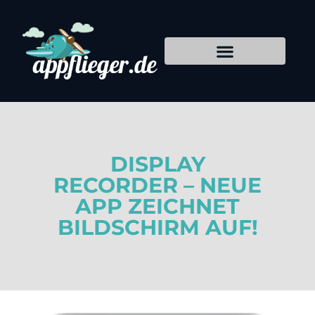
DISPLAY
RECORDER – NEUE
APP ZEICHNET
BILDSCHIRM AUF!