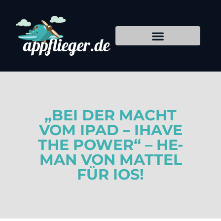
„BEI DER MACHT
VOM IPAD – IHAVE
THE POWER“ – HE-
MAN VON MATTEL
FÜR IOS!