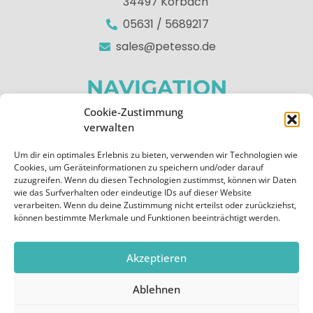
34497 Korbach
05631 / 5689217
sales@petesso.de
NAVIGATION
Cookie-Zustimmung
Home
verwalten
Über uns
Um dir ein optimales Erlebnis zu bieten, verwenden wir Technologien wie
Apps
Cookies, um Geräteinformationen zu speichern und/oder darauf
zuzugreifen. Wenn du diesen Technologien zustimmst, können wir Daten
Kontakt
wie das Surfverhalten oder eindeutige IDs auf dieser Website
verarbeiten. Wenn du deine Zustimmung nicht erteilst oder zurückziehst,
RECHTLICHES
können bestimmte Merkmale und Funktionen beeinträchtigt werden.
Impressum
Akzeptieren
Datenschutzerklärung
Ablehnen
Cookie-Richtlinie (EU)