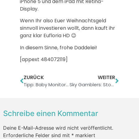
iPhone 5 und dem iPad mit Retina-
Display.
Wenn Ihr also Euer Weihnachtsgeld
sinnvoll investieren wollt, dann kauft ihr
ganz klar Eufloria HD 😉
In diesem Sinne, frohe Daddelei!
[appext 484072119]
ZURÜCK
WEITER
Tipp: Baby Monitor AV
Sky Gamblers: Storm Raiders – Action pur über den Wolken
Schreibe einen Kommentar
Deine E-Mail-Adresse wird nicht veröffentlicht.
Erforderliche Felder sind mit
*
markiert