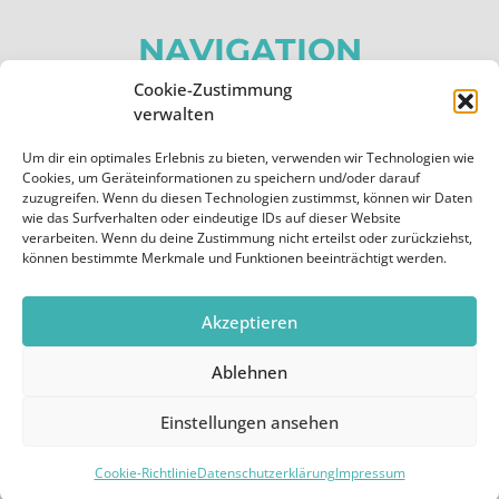
NAVIGATION
Cookie-Zustimmung
Home
verwalten
Über uns
Um dir ein optimales Erlebnis zu bieten, verwenden wir Technologien wie
Apps
Cookies, um Geräteinformationen zu speichern und/oder darauf
zuzugreifen. Wenn du diesen Technologien zustimmst, können wir Daten
Kontakt
wie das Surfverhalten oder eindeutige IDs auf dieser Website
verarbeiten. Wenn du deine Zustimmung nicht erteilst oder zurückziehst,
können bestimmte Merkmale und Funktionen beeinträchtigt werden.
RECHTLICHES
Impressum
Akzeptieren
Datenschutzerklärung
Ablehnen
Cookie-Richtlinie (EU)
Einstellungen ansehen
Cookie-Richtlinie
Datenschutzerklärung
Impressum
Copyright © 2026 by appflieger.de