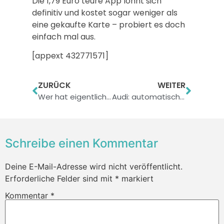
Die 1,79 Euro teure App lohnt sich
definitiv und kostet sogar weniger als
eine gekaufte Karte – probiert es doch
einfach mal aus.
[appext 432771571]
ZURÜCK
WEITER
Wer hat eigentlich mein… – Vergiss nix für das iPhone
Audi: automatisch mit dem iPhone einparken?
Schreibe einen Kommentar
Deine E-Mail-Adresse wird nicht veröffentlicht.
Erforderliche Felder sind mit
*
markiert
Kommentar
*