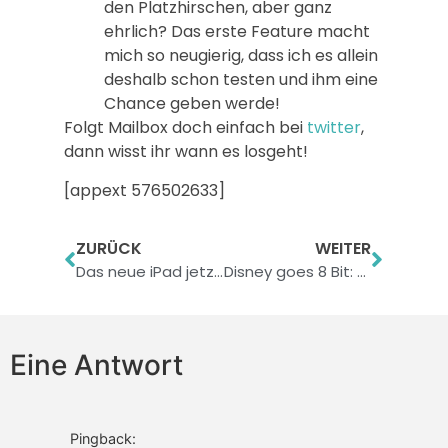
den Platzhirschen, aber ganz
ehrlich? Das erste Feature macht
mich so neugierig, dass ich es allein
deshalb schon testen und ihm eine
Chance geben werde!
Folgt Mailbox doch einfach bei
twitter
,
dann wisst ihr wann es losgeht!
[appext 576502633]
ZURÜCK
WEITER
Das neue iPad jetzt mit 128 GB Speicher
Disney goes 8 Bit: Fix-It-Felix Jr.
Eine Antwort
Pingback: