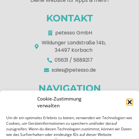
Deine Website für Apps & mehr!
KONTAKT
petesso GmbH
Wildunger Landstraße 14b,
34497 Korbach
05631 / 5689217
sales@petesso.de
NAVIGATION
Cookie-Zustimmung
Home
verwalten
Über uns
Um dir ein optimales Erlebnis zu bieten, verwenden wir Technologien wie
Apps
Cookies, um Geräteinformationen zu speichern und/oder darauf
zuzugreifen. Wenn du diesen Technologien zustimmst, können wir Daten
Kontakt
wie das Surfverhalten oder eindeutige IDs auf dieser Website