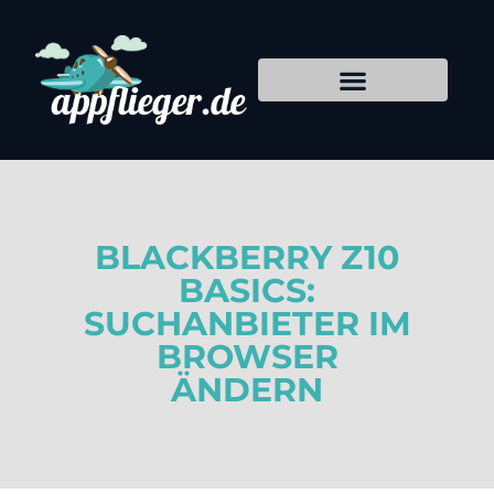
BLACKBERRY Z10
BASICS:
SUCHANBIETER IM
BROWSER
ÄNDERN