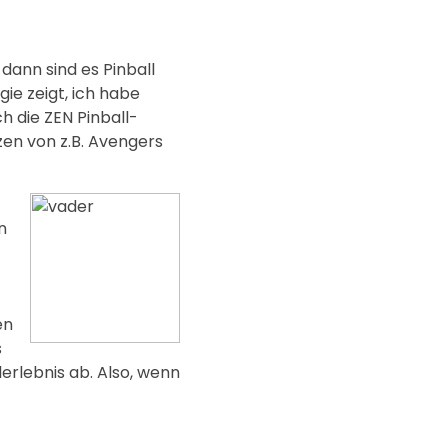
dann sind es Pinball
ie zeigt, ich habe
h die ZEN Pinball-
nzen von z.B. Avengers
n
en
s
erlebnis ab. Also, wenn