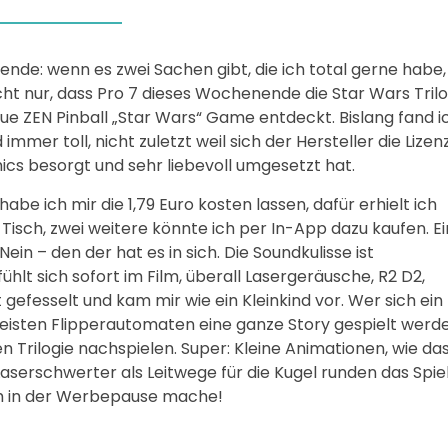
ende: wenn es zwei Sachen gibt, die ich total gerne habe, 
cht nur, dass Pro 7 dieses Wochenende die Star Wars Trilog
e ZEN Pinball „Star Wars“ Game entdeckt. Bislang fand ic
d immer toll, nicht zuletzt weil sich der Hersteller die Lize
cs besorgt und sehr liebevoll umgesetzt hat.
habe ich mir die 1,79 Euro kosten lassen, dafür erhielt ich
 Tisch, zwei weitere könnte ich per In-App dazu kaufen. Ei
 Nein – den der hat es in sich. Die Soundkulisse ist
ühlt sich sofort im Film, überall Lasergeräusche, R2 D2,
gefesselt und kam mir wie ein Kleinkind vor. Wer sich ein
meisten Flipperautomaten eine ganze Story gespielt werd
n Trilogie nachspielen. Super: Kleine Animationen, wie da
aserschwerter als Leitwege für die Kugel runden das Spiel
ich in der Werbepause mache!