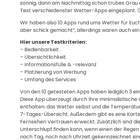
sonnig, dann am Nachmittag schon trübes Grau 
Test verschiedenster Wetter-Apps eingeplant. 
Wir haben also 10 Apps rund ums Wetter für Euc
aber schick gemacht“, allerdings waren auch ein 
Hier unsere Testkriterien:
– Bedienbarkeit
– Übersichtlichkeit
– Informationsfülle & -relevanz
– Platzierung von Werbung
– Umfang des Services
Von den 10 getesteten Apps haben lediglich 3 ein
Diese App überzeugt durch Ihre minimalistische G
enthalten: das Wetter selbst und die Temperatur.
7-Tages-Übersicht. Außerdem gibt es eine Karten
Fernsehen Vertrauen erweckt. Zusätzlich sind di
Unterschlupf finden kann, wenn einen der Regen ü
nach Tag, noch nach Uhrzeit gekennzeichnet sind