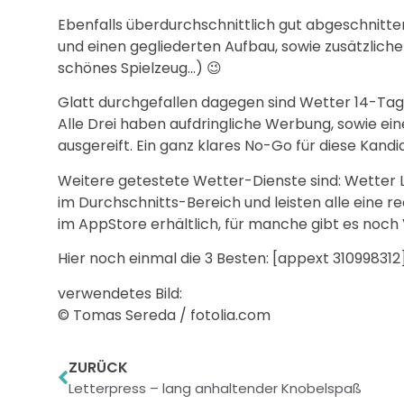
Ebenfalls überdurchschnittlich gut abgeschnitt
und einen gegliederten Aufbau, sowie zusätzlich
schönes Spielzeug…) 😉
Glatt durchgefallen dagegen sind Wetter 14-Tage, 
Alle Drei haben aufdringliche Werbung, sowie ein
ausgereift. Ein ganz klares No-Go für diese Kandi
Weitere getestete Wetter-Dienste sind: Wetter L
im Durchschnitts-Bereich und leisten alle eine r
im AppStore erhältlich, für manche gibt es noch 
Hier noch einmal die 3 Besten: [appext 3109983
verwendetes Bild:
© Tomas Sereda / fotolia.com
ZURÜCK
Letterpress – lang anhaltender Knobelspaß