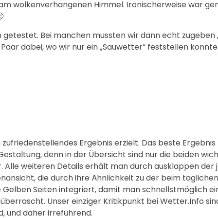
am wolkenverhangenen Himmel. Ironischerweise war gena

h getestet. Bei manchen mussten wir dann echt zugeben „
Paar dabei, wo wir nur ein „Sauwetter“ feststellen konnte
 zufriedenstellendes Ergebnis erzielt. Das beste Ergebnis
estaltung, denn in der Übersicht sind nur die beiden wich
 Alle weiteren Details erhält man durch ausklappen der je
ansicht, die durch ihre Ähnlichkeit zu der beim tägliche
e Gelben Seiten integriert, damit man schnellstmöglich e
berrascht. Unser einziger Kritikpunkt bei Wetter.Info sin
, und daher irreführend.