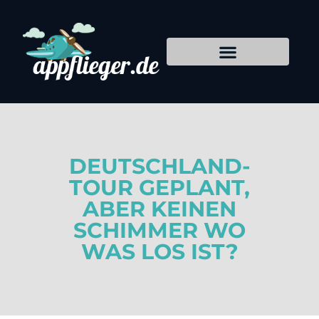
DEUTSCHLAND-
TOUR GEPLANT,
ABER KEINEN
SCHIMMER WO
WAS LOS IST?