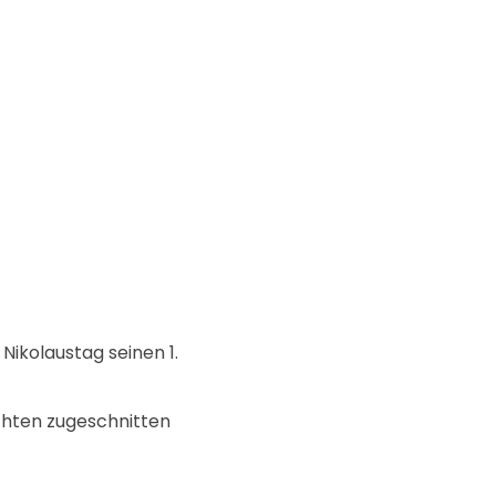
ikolaustag seinen 1.
achten zugeschnitten