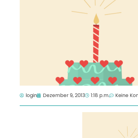
login
Dezember 9, 2013
1:18 p.m.
Keine K