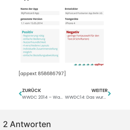
[appext 858686797]
ZURÜCK
WEITER
WWDC 2014 – Was erwartet uns dieses Jahr?
WWDC14: Das wurde vorgestellt
2 Antworten