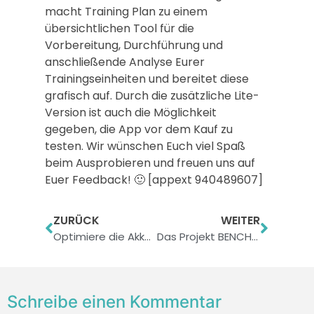
macht Training Plan zu einem
übersichtlichen Tool für die
Vorbereitung, Durchführung und
anschließende Analyse Eurer
Trainingseinheiten und bereitet diese
grafisch auf. Durch die zusätzliche Lite-
Version ist auch die Möglichkeit
gegeben, die App vor dem Kauf zu
testen. Wir wünschen Euch viel Spaß
beim Ausprobieren und freuen uns auf
Euer Feedback! 🙂 [appext 940489607]
ZURÜCK
WEITER
Optimiere die Akkuleistung Deines iPhones mit Normal
Das Projekt BENCHMA[®]C – Wie man altgedienten MACs einen neuen Sinn verleiht
Schreibe einen Kommentar