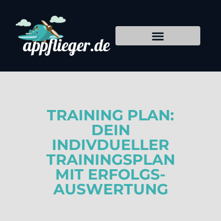
TRAINING PLAN:
DEIN
INDIVDUELLER
TRAININGSPLAN
MIT ERFOLGS-
AUSWERTUNG