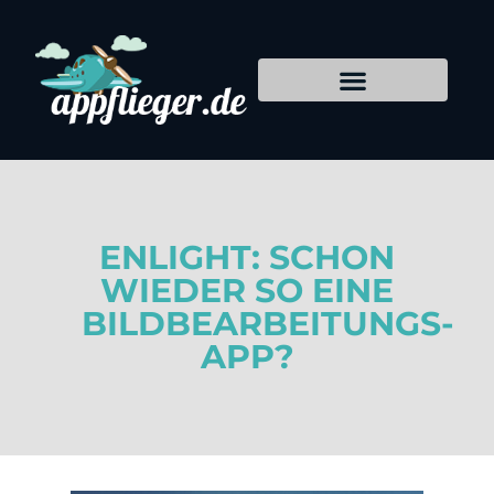
ENLIGHT: SCHON
WIEDER SO EINE
BILDBEARBEITUNGS-
APP?