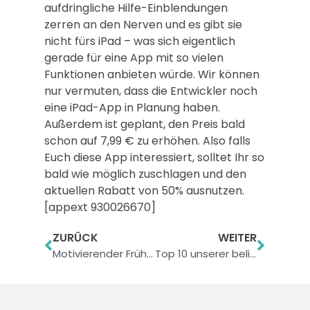
aufdringliche Hilfe-Einblendungen
zerren an den Nerven und es gibt sie
nicht fürs iPad – was sich eigentlich
gerade für eine App mit so vielen
Funktionen anbieten würde. Wir können
nur vermuten, dass die Entwickler noch
eine iPad-App in Planung haben.
Außerdem ist geplant, den Preis bald
schon auf 7,99 € zu erhöhen. Also falls
Euch diese App interessiert, solltet Ihr so
bald wie möglich zuschlagen und den
aktuellen Rabatt von 50% ausnutzen.
[appext 930026670]
ZURÜCK
WEITER
Motivierender Frühling: Lust auf leckere und gesunde Küche?
Top 10 unserer beliebtesten Artikel des letzten Jahres