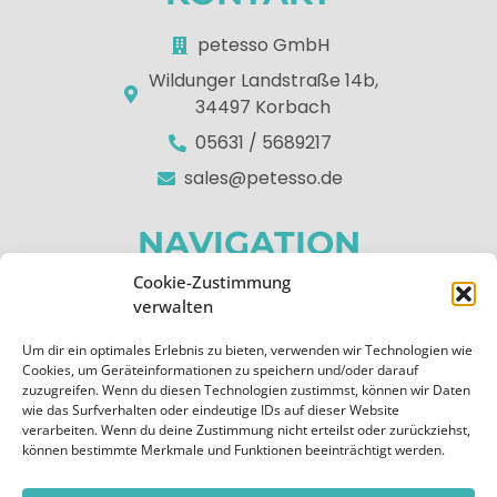
petesso GmbH
Wildunger Landstraße 14b,
34497 Korbach
05631 / 5689217
sales@petesso.de
NAVIGATION
Cookie-Zustimmung
Home
verwalten
Über uns
Um dir ein optimales Erlebnis zu bieten, verwenden wir Technologien wie
Apps
Cookies, um Geräteinformationen zu speichern und/oder darauf
zuzugreifen. Wenn du diesen Technologien zustimmst, können wir Daten
Kontakt
wie das Surfverhalten oder eindeutige IDs auf dieser Website
verarbeiten. Wenn du deine Zustimmung nicht erteilst oder zurückziehst,
RECHTLICHES
können bestimmte Merkmale und Funktionen beeinträchtigt werden.