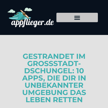
GESTRANDET IM
GROSSSTADT-D
SCHUNGEL: 10 A
PPS, DIE DIR IN U
NBEKANNTER U
MGEBUNG DAS L
EBEN RETTEN