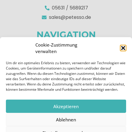
05631 / 5689217
sales@petesso.de
NAVIGATION
Cookie-Zustimmung
Home
verwalten
Über uns
Um dir ein optimales Erlebnis zu bieten, verwenden wir Technologien wie
Apps
Cookies, um Geräteinformationen zu speichern und/oder darauf
zuzugreifen. Wenn du diesen Technologien zustimmst, können wir Daten
Kontakt
wie das Surfverhalten oder eindeutige IDs auf dieser Website
verarbeiten. Wenn du deine Zustimmung nicht erteilst oder zurückziehst,
RECHTLICHES
können bestimmte Merkmale und Funktionen beeinträchtigt werden.
Impressum
Akzeptieren
Datenschutzerklärung
Ablehnen
Cookie-Richtlinie (EU)