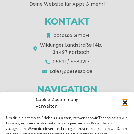
Deine Website für Apps & mehr!
KONTAKT
petesso GmbH
Wildunger Landstraße 14b,
34497 Korbach
05631 / 5689217
sales@petesso.de
NAVIGATION
Cookie-Zustimmung
Home
verwalten
Über uns
Um dir ein optimales Erlebnis zu bieten, verwenden wir Technologien wie
Apps
Cookies, um Geräteinformationen zu speichern und/oder darauf
zuzugreifen. Wenn du diesen Technologien zustimmst, können wir Daten
Kontakt
wie das Surfverhalten oder eindeutige IDs auf dieser Website